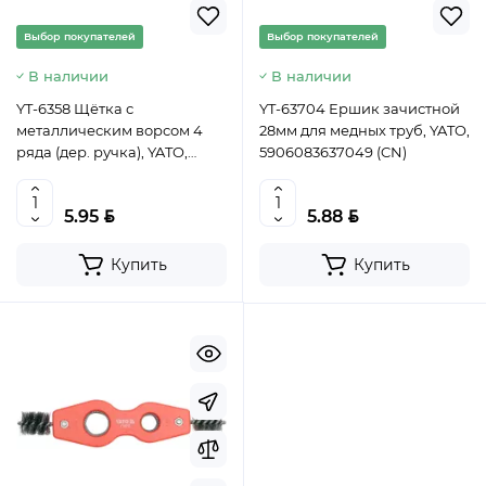
Выбор покупателей
Выбор покупателей
В наличии
В наличии
YT-6358 Щётка с
YT-63704 Ершик зачистной
металлическим ворсом 4
28мм для медных труб, YATO,
ряда (дер. ручка), YATO,
5906083637049 (CN)
5906083963582 (CN)
BYN
BYN
5.95
5.88
Купить
Купить