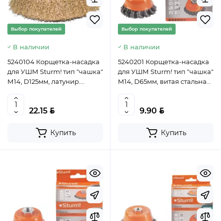
Выбор покупателей
Выбор покупателей
В наличии
В наличии
5240104 Корщетка-насадка
5240201 Корщетка-насадка
для УШМ Sturm! тип "чашка"
для УШМ Sturm! тип "чашка"
М14, D125мм, латунир.
М14, D65мм, витая стальная
волнистая пров.
пров. 4603010057475 (CN)
4603010057482 (CN)
BYN
BYN
22.15
9.90
Купить
Купить