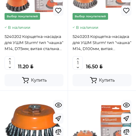
Выбор покупателей
Выбор покупателей
В наличии
В наличии
5240202 Корщетка-насадка
5240203 Корщетка-насадка
для УШМ Sturm! тип "чашка"
для УШМ Sturm! тип "чашка"
М14, D75мм, витая стальная
М14, D100мм, витая
пров. 4603010057499 (CN)
стальная пров.
4603010057505 (CN)
BYN
BYN
11.20
16.50
Купить
Купить