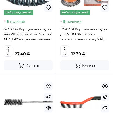
Выбор покупателей
Выбор покупателей
В наличии
В наличии
5240204 Корщетка-насадка
5240401 Корщетка-насадка
для УШМ Sturm! тип "чашка"
для УШМ Sturm! тип
М14, D125мм, витая стальная
"колесо" с наклоном, М14,
пров. 4603010057512 (CN)
D115мм,витая.сталн.пров.
4603010057567 (CN)
BYN
BYN
27.40
12.30
Купить
Купить