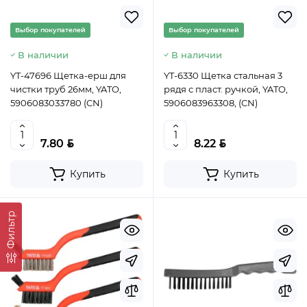
Выбор покупателей
Выбор покупателей
В наличии
В наличии
YT-47696 Щетка-ерш для
YT-6330 Щетка стальная 3
чистки труб 26мм, YATO,
рядя c пласт. ручкой, YATO,
5906083033780 (CN)
5906083963308, (CN)
BYN
BYN
7.80
8.22
Купить
Купить
Фильтр