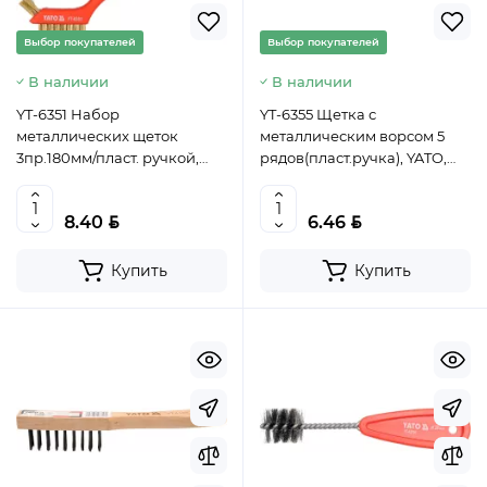
Выбор покупателей
Выбор покупателей
В наличии
В наличии
YT-6351 Набор
YT-6355 Щетка с
металлических щеток
металлическим ворсом 5
3пр.180мм/пласт. ручкой,
рядов(пласт.ручка), YATO,
YATO, 5906083963513 (CN)
5906083963551 (CN)
BYN
BYN
8.40
6.46
Купить
Купить