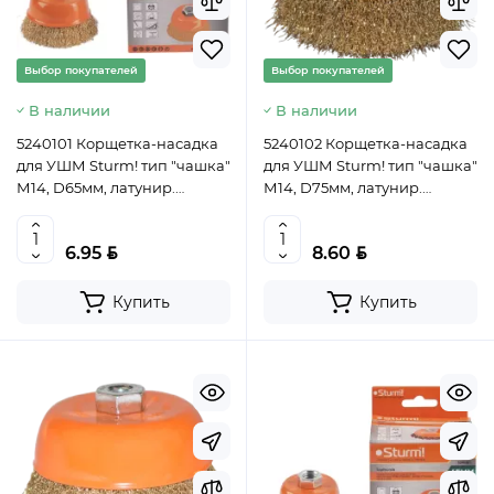
Выбор покупателей
Выбор покупателей
В наличии
В наличии
5240101 Корщетка-насадка
5240102 Корщетка-насадка
для УШМ Sturm! тип "чашка"
для УШМ Sturm! тип "чашка"
М14, D65мм, латунир.
М14, D75мм, латунир.
волнистая пров.
волнистая пров. ,
4603010057444 (CN)
4603010057451 (CN)
BYN
BYN
6.95
8.60
Купить
Купить