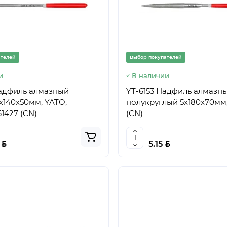
ателей
Выбор покупателей
и
В наличии
Надфиль алмазный
YT-6153 Надфиль алмазн
х140х50мм, YATO,
полукруглый 5х180х70мм,
1427 (CN)
(CN)
BYN
BYN
8
5.15