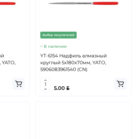
Выбор покупателей
В наличии
ый
YT-6154 Надфиль алмазный
 YATO,
круглый 5x180x70мм, YATO,
5906083961540 (CN)
BYN
5.00