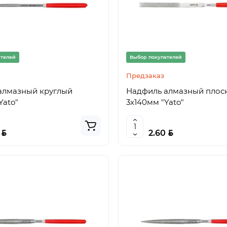
ателей
Выбор покупателей
Предзаказ
алмазный круглый
Надфиль алмазный плос
Yato"
3х140мм "Yato"
BYN
BYN
0
2.60