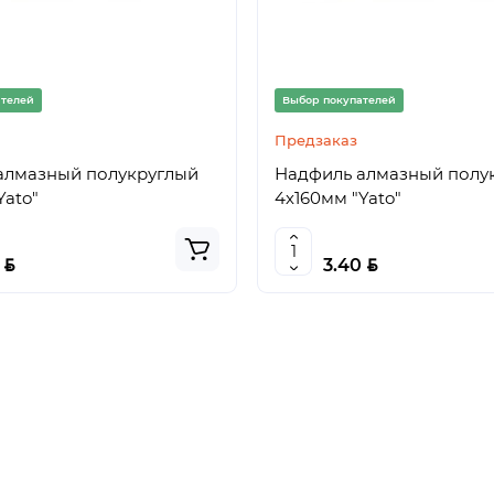
ателей
Выбор покупателей
Предзаказ
алмазный полукруглый
Надфиль алмазный полу
Yato"
4х160мм "Yato"
BYN
BYN
0
3.40