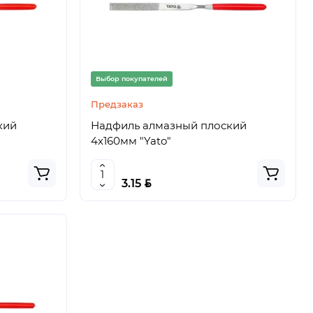
Выбор покупателей
Предзаказ
кий
Надфиль алмазный плоский
4х160мм "Yato"
BYN
3.15