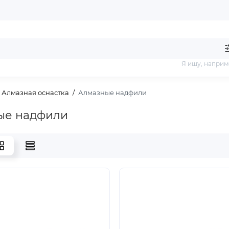
Я ищу, наприм
Алмазная оснастка
Алмазные надфили
ые надфили