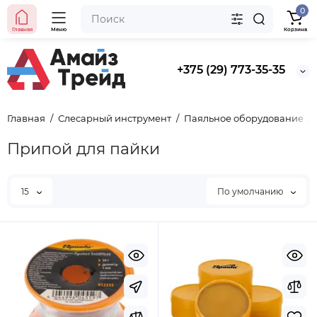
0
Главная
Меню
Корзина
Хит продаж
+375 (29) 773-35-35
Выбор покупателей
Предзаказ
Главная
Слесарный инструмент
Паяльное оборудование
Ведро строительное 12л, ПРЕМИУМ, арт. 0201 БЕЗ
НОСИКА
Припой для пайки
BYN
5.50
15
По умолчанию
Уточнить цену