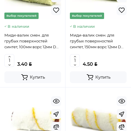
Выбор покупателей
Выбор покупателей
В наличии
В наличии
Миди-валик смен. для
Миди-валик смен. для
грубых поверхностей
грубых поверхностей
синтет, 100мм ворс 12мм D
синтет, 150мм ворс 12мм D
30мм Dруч. 6мм полиакрил//
30мм Dруч. 6мм полиакрил//
MTX, 80843
MTX, 80844
BYN
BYN
3.40
4.50
Купить
Купить