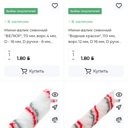
Выбор покупателей
Выбор покупателей
В наличии
В наличии
Мини-валик сменный
Мини-валик сменный
"ВЕЛЮР", 70 мм, ворс 4 мм,
"Водные краски", 110 мм,
D - 16 мм, D ручки - 6 мм,
ворс 12 мм, D 16 мм, D ручки
шерсть// MTX, 80615
6 мм, полиэстер// Сибртех,
80582
BYN
BYN
1.80
1.80
Купить
Купить