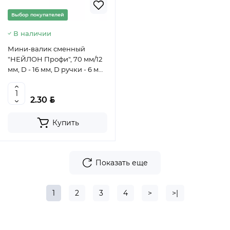
Выбор покупателей
В наличии
Мини-валик сменный
"НЕЙЛОН Профи", 70 мм/12
мм, D - 16 мм, D ручки - 6 мм,
полиамид// MTX, 80603
BYN
2.30
Купить
Показать еще
1
2
3
4
>
>|