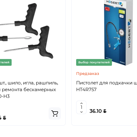
ателей
Выбор покупателей
Предзаказ
т., шило, игла, рашпиль,
Пистолет для подкачки 
я ремонта бескамерных
HT4R757
0-H3
BYN
36.10
BYN
4