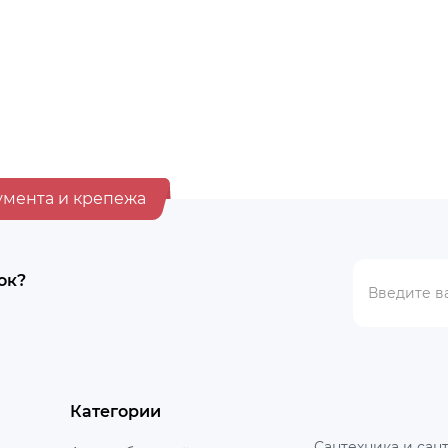
 арт. 0201 БЕЗ НОСИКА
арт. РВ-0003, 461001759111
BYN
6.55
умента и крепежа
ок?
Категории
Сантехника и сан