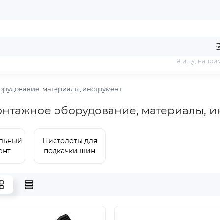
Я ищу, напри
рудование, материалы, инструмент
тажное оборудование, материалы, и
льный
Пистолеты для
ент
подкачки шин