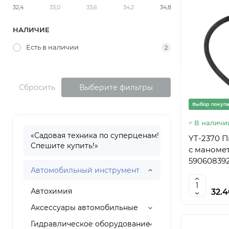
32,4
33,0
33,6
34,2
34,8
НАЛИЧИЕ
Есть в наличии
2
Сбросить
Выберите фильтры
Выбор покуп
В наличи
«Садовая техника по суперценам!
YT-2370 П
Спешите купить!»
с маномет
590608392
Автомобильный инструмент
Автохимия
32.
Аксессуары автомобильные
Гидравлическое оборудование