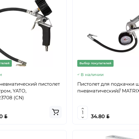
ателей
Выбор покупателей
и
В наличии
невматический пистолет
Пистолет для подкачки 
ром, YATO,
пневматический// MATRIX
3708 (CN)
BYN
BYN
40
34.80