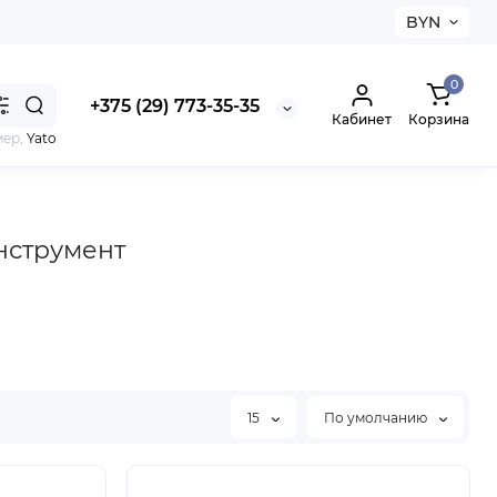
BYN
0
+375 (29) 773-35-35
Кабинет
Корзина
мер,
Yato
нструмент
15
По умолчанию