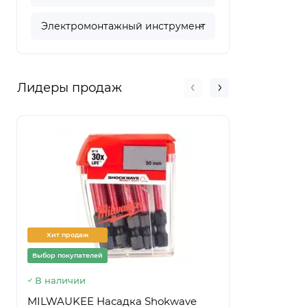
Электромонтажный инструмент
Лидеры продаж
Хит продаж
Хит прод
Выбор покупателей
Выбор покуп
В наличии
Предзаказ
MILWAUKEE Насадка Shokwave
Ведро стр