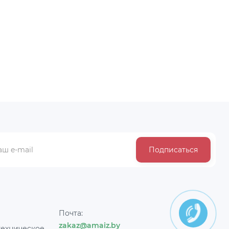
6 (RU)
арт. РВ-0001, 4610017590515 (RU)
BYN
4.60
Подписаться
Почта:
zakaz@amaiz.by
техническое