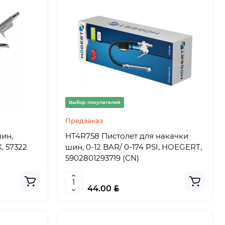
Выбор покупателей
Предзаказ
шин,
HT4R758 Пистолет для накачки
, 57322
шин, 0-12 BAR/ 0-174 PSI, HOEGERT,
5902801293719 (CN)
BYN
44.00