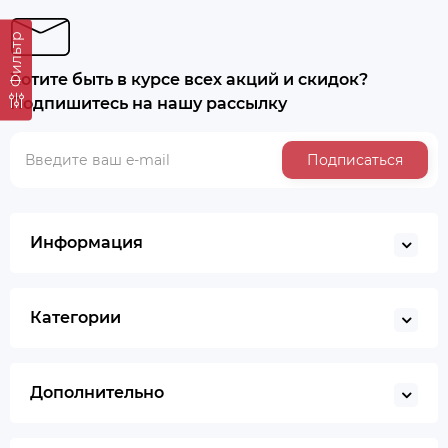
Фильтр
Хотите быть в курсе всех акций и скидок?
Подпишитесь на нашу рассылку
Хит продаж
Выбор покупателей
Подписаться
Предзаказ
Ведро строительное 12л, ПРЕМИУМ, арт. 0201 БЕЗ
НОСИКА
Информация
BYN
5.50
Категории
Уточнить цену
Дополнительно