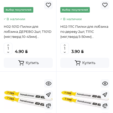
Выбор покупателей
Выбор покупателей
В наличии
В наличии
H02-101D Пилки для
H02-111C Пилки для лобзика
лобзика ДЕРЕВО 2шт, T101D
по дереву 2шт, T111C
(мяг,тверд 10-45мм)
(мяг,тверд 5-50мм)
Hanskonner 4603010130772
Hanskonner 4603010131267
(CN)
(CN)
BYN
BYN
4.90
3.90
Купить
Купить