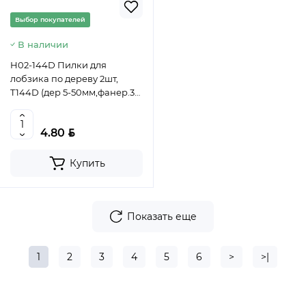
Выбор покупателей
В наличии
H02-144D Пилки для
лобзика по дереву 2шт,
T144D (дер 5-50мм,фанер.3-
30мм) Hanskonner
4603010130888 (CN)
BYN
4.80
Купить
Показать еще
1
2
3
4
5
6
>
>|