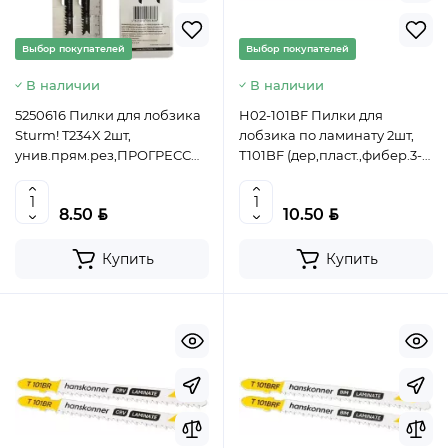
Выбор покупателей
Выбор покупателей
В наличии
В наличии
5250616 Пилки для лобзика
H02-101BF Пилки для
Sturm! T234X 2шт,
лобзика по ламинату 2шт,
унив.прям.рез,ПРОГРЕССОР,3-
T101BF (дер,пласт.,фибер.3-
65мм,древ,ДСП,ДВП,пласти,
30мм) Hanskonner
4603010084808 (CN)
4603010130710 (CN)
BYN
BYN
8.50
10.50
Купить
Купить