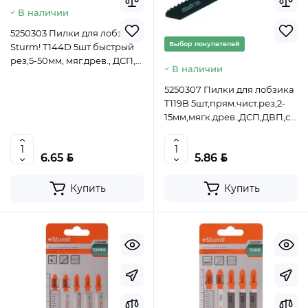
В наличии
5250303 Пилки для лобзика
Выбор покупателей
Sturm! T144D 5шт быстрый
рез,5-50мм, мяг.древ., ДСП,
В наличии
ДВП,стол.плиты
4603010057321 (CN)
5250307 Пилки для лобзика
T119B 5шт,прям.чист.рез,2-
15мм,мягк.древ.,ДСП,ДВП,стол
4603010062509 (CN)
BYN
BYN
6.65
5.86
Купить
Купить