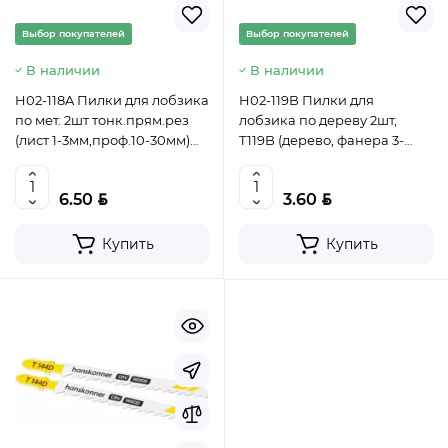
Выбор покупателей
Выбор покупателей
В наличии
В наличии
H02-118A Пилки для лобзика
H02-119B Пилки для
по мет. 2шт тонк.прям.рез
лобзика по дереву 2шт,
(лист 1-3мм,проф.10-30мм)
T119B (дерево, фанера 3-
Hanskonner 4603010130802
20мм) Hanskonner
(CN)
4603010130864 (CN)
BYN
BYN
6.50
3.60
Купить
Купить