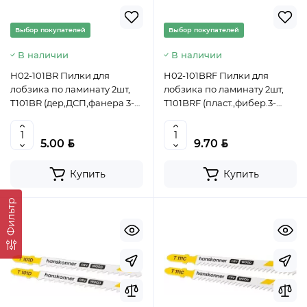
Выбор покупателей
Выбор покупателей
В наличии
В наличии
H02-101BR Пилки для
H02-101BRF Пилки для
лобзика по ламинату 2шт,
лобзика по ламинату 2шт,
T101BR (дер,ДСП,фанера 3-
T101BRF (пласт.,фибер.3-
30мм) Hanskonner
30мм) Hanskonner
4603010130734 (CN)
4603010130758 (CN)
BYN
BYN
5.00
9.70
Купить
Купить
Фильтр