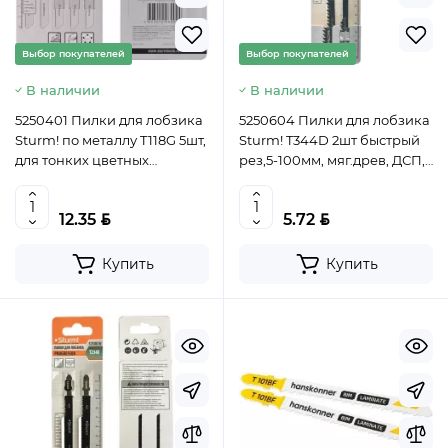
Выбор покупателей
Выбор покупателей
В наличии
В наличии
5250401 Пилки для лобзика
5250604 Пилки для лобзика
Sturm! по металлу T118G 5шт,
Sturm! T344D 2шт быстрый
для тонких цветных
рез,5-100мм, мяг.древ, ДСП,
металлов 4603010060024
ДВП,стол.плиты,
(CN)
4603010084587 (CN)
BYN
BYN
12.35
5.72
Купить
Купить