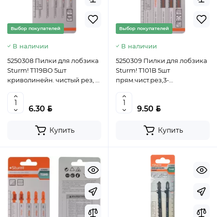
Выбор покупателей
Выбор покупателей
В наличии
В наличии
5250308 Пилки для лобзика
5250309 Пилки для лобзика
Sturm! T119BO 5шт
Sturm! T101B 5шт
криволинейн. чистый рез, 2-
прям.чист.рез,3-
15 мм, фанера, пластик
30мм,мяг.древ,ДСП,ДВП,пласт
4603010057369 (CN)
4603010057383 (CN)
BYN
BYN
6.30
9.50
Купить
Купить