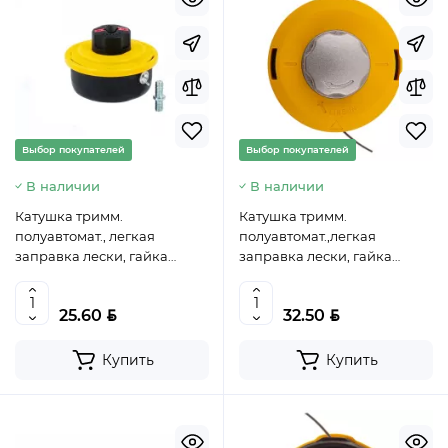
Выбор покупателей
Выбор покупателей
В наличии
В наличии
Катушка тримм.
Катушка тримм.
полуавтомат., легкая
полуавтомат.,легкая
заправка лески, гайка
заправка лески, гайка
M8x1,25, винт M8-M8//
M10x1,25, винт M10-
DENZEL, 96324
M10,алюм.кнопка// DENZEL,
BYN
BYN
25.60
32.50
96322, 4044996128207
Купить
Купить