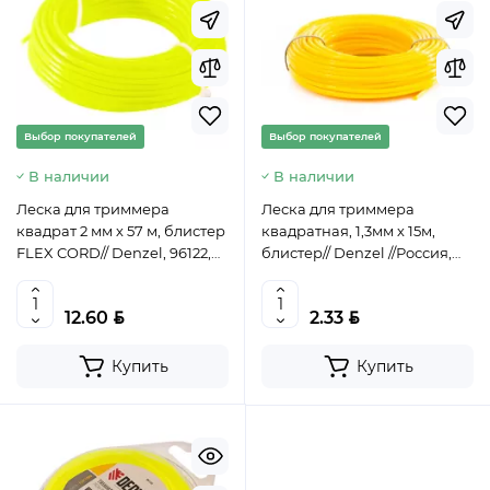
Выбор покупателей
Выбор покупателей
В наличии
В наличии
Леска для триммера
Леска для триммера
квадрат 2 мм х 57 м, блистер
квадратная, 1,3мм х 15м,
FLEX CORD// Denzel, 96122,
блистер// Denzel //Россия,
4044996166681
96151
BYN
BYN
12.60
2.33
Купить
Купить