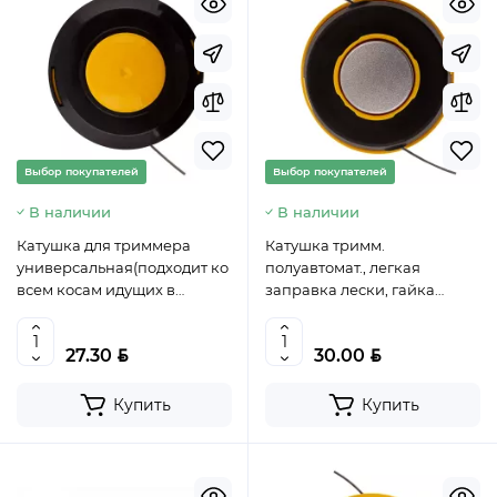
Выбор покупателей
Выбор покупателей
В наличии
В наличии
Катушка для триммера
Катушка тримм.
универсальная(подходит ко
полуавтомат., легкая
всем косам идущих в
заправка лески, гайка
комплекте с ножами)//
M10x1,25, винт M10-M10,
DENZEL, 96304
подшипник// DENZEL, 96318
BYN
BYN
27.30
30.00
Купить
Купить