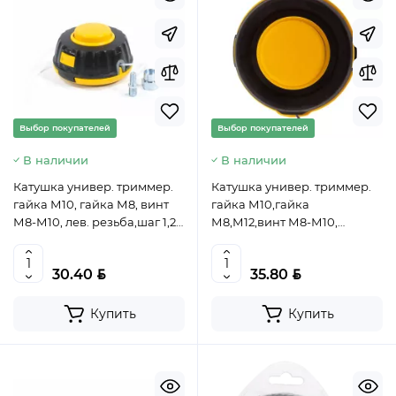
Выбор покупателей
Выбор покупателей
В наличии
В наличии
Катушка универ. триммер.
Катушка универ. триммер.
гайка М10, гайка М8, винт
гайка М10,гайка
М8-М10, лев. резьба,шаг 1,25
М8,М12,винт М8-М10,
мм// DENZEL, 96316
лев.резьба,шаг1,25 мм//
DENZEL, 96314
BYN
BYN
30.40
35.80
Купить
Купить