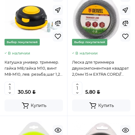
Выбор покупателей
Выбор покупателей
В наличии
В наличии
Катушка универ. триммер.
Леска для триммера
гайка М8,гайка М10, винт
двухкомпонентная квадрат
М8-М10, лев. резьба,шаг 1,25
2,0мм 15 м EXTRA CORD//
мм// DENZEL, 96312
Denzel, арт. 96124,
4044996166704
BYN
BYN
30.50
5.80
Купить
Купить