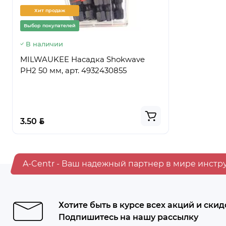
Хит продаж
Хит прод
Выбор покупателей
Выбор покуп
В наличии
Предзаказ
MILWAUKEE Насадка Shokwave
Ведро стр
PH2 50 мм, арт. 4932430855
ПРЕМИУМ,
BYN
BYN
3.50
5.50
A-Centr - Ваш надежный партнер в мире инстр
Хотите быть в курсе всех акций и скид
Подпишитесь на нашу рассылку