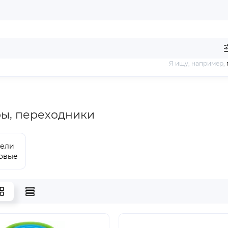
Я ищу, например,
ы, переходники
тели
овые