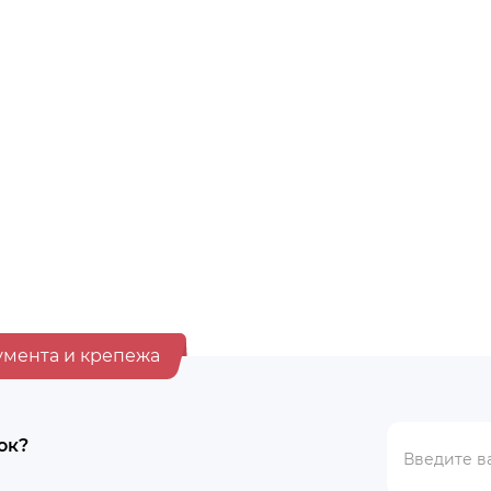
аж
Хит продаж
ателей
Выбор покупателей
В наличии
оительное 12л,
Ведро строительное 20л, 
 арт. 0201 БЕЗ НОСИКА
арт. РВ-0003, 461001759111
BYN
6.55
умента и крепежа
ок?