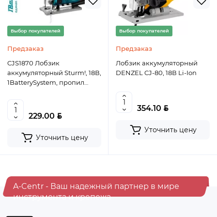
Выбор покупателей
Выбор покупателей
Предзаказ
Предзаказ
CJS1870 Лобзик
Лобзик аккумуляторный
аккумуляторный Sturm!, 18В,
DENZEL CJ-80, 18В Li-Ion
1BatterySystem, пропил
80мм, без АКБ и ЗУ, короб,
4603010114178 (CN), шт
BYN
354.10
BYN
229.00
Уточнить цену
Уточнить цену
A-Centr - Ваш надежный партнер в мире
инструмента и крепежа