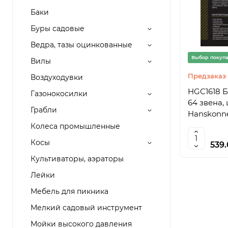
Баки
Буры садовые
Ведра, тазы оцинкованные
Выбор покуп
Вилы
Предзаказ
Воздуходувки
HGC1618 Бе
Газонокосилки
64 звена, 
Грабли
Hanskonne
Колеса промышленные
Косы
539
Культиваторы, аэраторы
Лейки
Мебель для пикника
Мелкий садовый инструмент
Мойки высокого давления