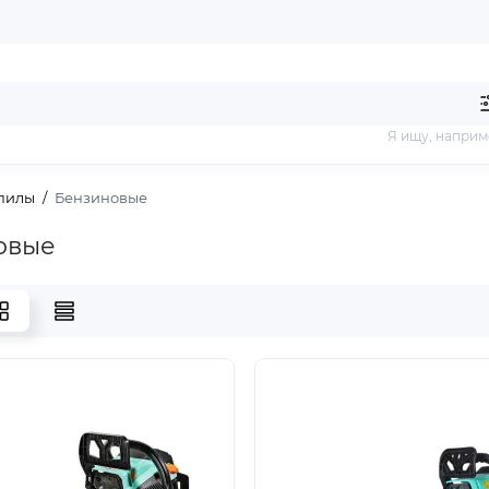
Я ищу, наприм
пилы
Бензиновые
овые