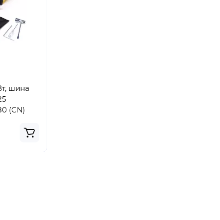
т, шина
25
80 (CN)