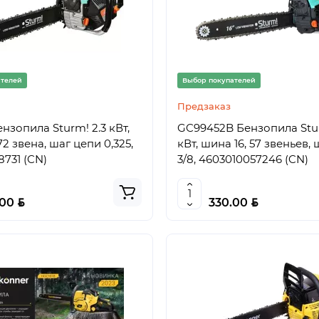
ателей
Выбор покупателей
Предзаказ
пила Sturm! 2.3 кВт,
GC99452B Бензопила Stur
72 звена, шаг цепи 0,325,
кВт, шина 16, 57 звеньев,
8731 (CN)
3/8, 4603010057246 (CN)
BYN
BYN
.00
330.00