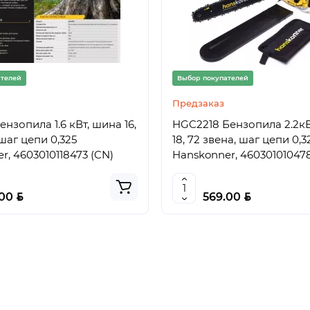
ателей
Выбор покупателей
Предзаказ
нзопила 1.6 кВт, шина 16,
HGC2218 Бензопила 2.2кВ
шаг цепи 0,325
18, 72 звена, шаг цепи 0,3
r, 4603010118473 (CN)
Hanskonner, 46030101047
BYN
BYN
.00
569.00