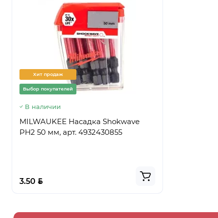
Хит продаж
Хит прод
Выбор покупателей
Выбор покуп
В наличии
Предзаказ
MILWAUKEE Насадка Shokwave
Ведро стр
PH2 50 мм, арт. 4932430855
ПРЕМИУМ,
BYN
BYN
3.50
5.50