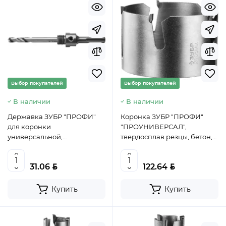
Выбор покупателей
Выбор покупателей
В наличии
В наличии
Державка ЗУБР "ПРОФИ"
Коронка ЗУБР "ПРОФИ"
для коронки
"ПРОУНИВЕРСАЛ",
универсальной,
твердосплав резцы, бетон,
твердосплавные резцы,
кирпич, керам, цв мет,
d>22мм, SDS +, сверло HSS,
гипсокарт, пласт, дерево,
BYN
BYN
31.06
122.64
8х100мм, 29518, Китай
d=105мм, 29514-105, Китай
Купить
Купить