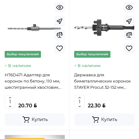
Выбор покупателей
Выбор покупателей
В наличии
В наличии
HT6D471 Адаптер для
Державка для
коронок по бетону, 110 мм,
биметаллических коронок
шестигранный хвостовик,
STAYER Procut 32-152 мм,
HOEGERT, 5902801026973
хвостовик SDS+, 29552,
(CN)
4034229174682
BYN
BYN
20.70
22.30
Купить
Купить