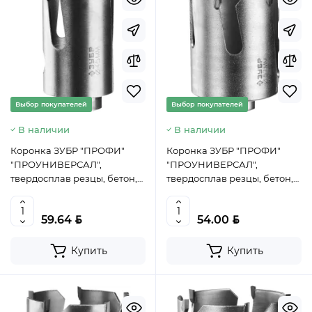
Выбор покупателей
Выбор покупателей
В наличии
В наличии
Коронка ЗУБР "ПРОФИ"
Коронка ЗУБР "ПРОФИ"
"ПРОУНИВЕРСАЛ",
"ПРОУНИВЕРСАЛ",
твердосплав резцы, бетон,
твердосплав резцы, бетон,
кирпич, керам, цв мет,
кирпич, керам, цв мет,
гипсокарт, пласт, дерево,
гипсокарт, пласт, дерево,
BYN
BYN
59.64
54.00
d=45мм, 29514-45, Китай
d=57мм, 29514-57, Китай
Купить
Купить