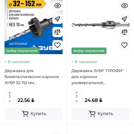
Выбор покупателей
Выбор покупателей
В наличии
В наличии
Державка для
Державка ЗУБР "ПРОФИ"
биметаллических коронок
для коронки
ЗУБР 32-152 мм,
универсальной,
быстросъемная,
твердосплавные резцы и
пружинный фиксатор,
центровочное сверло,
BYN
BYN
22.56
24.68
29534_z01, 4606373079436
d>22мм, HEX, 10х100мм,
29515, Китай
Купить
Купить