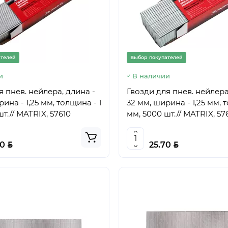
ателей
Выбор покупателей
и
В наличии
я пнев. нейлера, длина -
Гвозди для пнев. нейлера
ина - 1,25 мм, толщина - 1
32 мм, ширина - 1,25 мм, 
т.// MATRIX, 57610
мм, 5000 шт.// MATRIX, 57
BYN
BYN
60
25.70