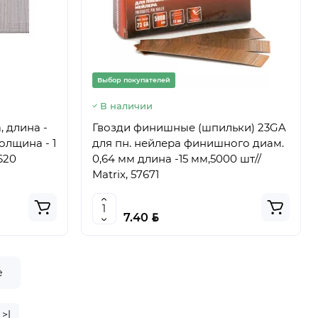
Выбор покупателей
В наличии
, длина -
Гвозди финишные (шпильки) 23GA
толщина - 1
для пн. нейлера финишного диам.
620
0,64 мм длина -15 мм,5000 шт//
Matrix, 57671
BYN
7.40
е
>|