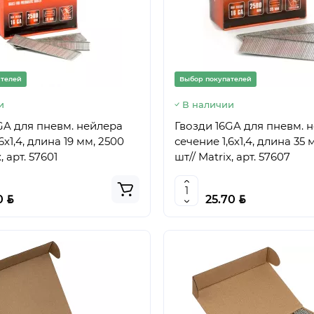
ателей
Выбор покупателей
и
В наличии
GA для пневм. нейлера
Гвозди 16GA для пневм. 
6х1,4, длина 19 мм, 2500
сечение 1,6х1,4, длина 35 
, арт. 57601
шт// Matrix, арт. 57607
BYN
BYN
0
25.70