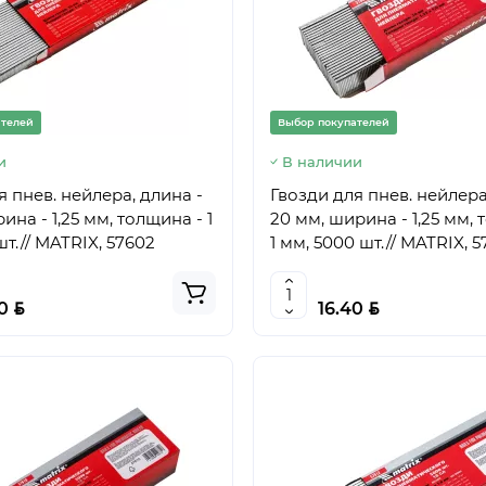
ателей
Выбор покупателей
и
В наличии
я пнев. нейлера, длина -
Гвозди для пнев. нейлера
ина - 1,25 мм, толщина - 1
20 мм, ширина - 1,25 мм, 
т.// MATRIX, 57602
1 мм, 5000 шт.// MATRIX, 
BYN
BYN
00
16.40