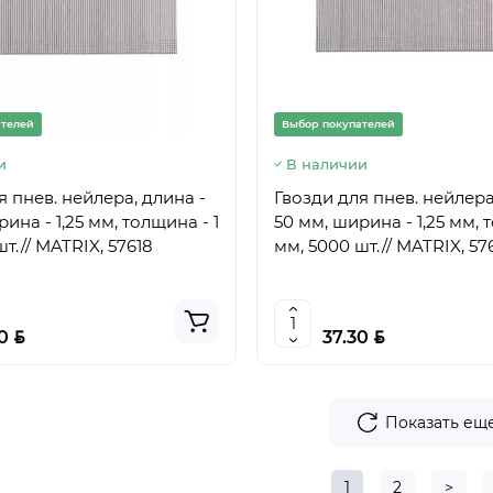
ателей
Выбор покупателей
и
В наличии
я пнев. нейлера, длина -
Гвозди для пнев. нейлера
ина - 1,25 мм, толщина - 1
50 мм, ширина - 1,25 мм, 
т.// MATRIX, 57618
мм, 5000 шт.// MATRIX, 57
BYN
BYN
80
37.30
Показать ещ
1
2
>