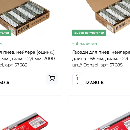
ателей
Выбор покупателей
и
В наличии
 пнев. нейлера (оцинк.),
Гвозди для пнев. нейлера 
 мм, диам. - 2,9 мм, 2000
длина - 65 мм, диам. - 2,9
el, арт. 57682
шт.// Denzel, арт. 57685
BYN
BYN
.50
122.80