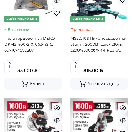
Выбор покупателей
Выбор покупателей
В наличии
Предзаказ
Пила торцовочная DEKO
MS55210S Пила торцовочная
DKMS1400-210, 063-4216,
Sturm!, 2000Вт, диск 210мм,
6971674999287
3200/4500об/мин, РЕЗКА
МЕТАЛЛА, протяг
4603010118640 (CN), шт
BYN
BYN
333.00
815.00
Хит продаж
Купить
Уточнить цену
Выбор покупателей
Предзаказ
Ведро строительное 12л, ПРЕМИУМ, арт. 0201 БЕЗ
НОСИКА
BYN
5.50