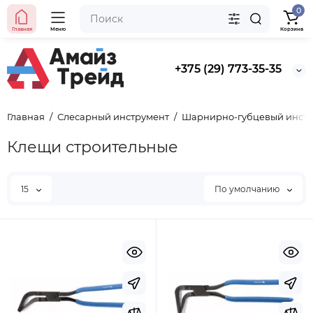
0
Выбор покупателей
Главная
Меню
Корзина
Предзаказ
Ведро строительное 12л, ПРЕМИУМ, арт. 0201 БЕЗ
+375 (29) 773-35-35
НОСИКА
Главная
Слесарный инструмент
Шарнирно-губцевый инст
BYN
5.50
Клещи строительные
Уточнить цену
15
По умолчанию