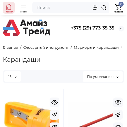
0
Главная
Меню
Корзина
+375 (29) 773-35-35
Главная
Слесарный инструмент
Маркеры и карандаши
К
Карандаши
15
По умолчанию