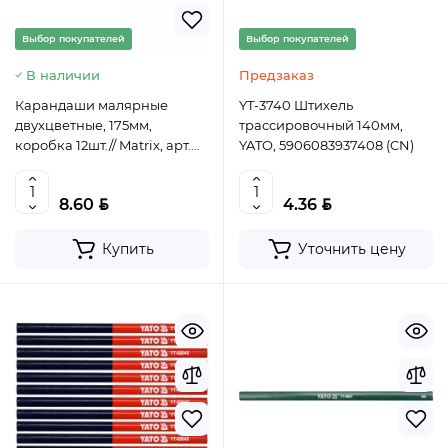
Выбор покупателей
Выбор покупателей
В наличии
Предзаказ
Карандаши малярные
YT-3740 Штихель
двухцветные, 175мм,
трассировочный 140мм,
коробка 12шт.// Matrix, арт.
YATO, 5906083937408 (CN)
84816
BYN
BYN
8.60
4.36
Купить
Уточнить цену