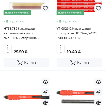
Выбор покупателей
Выбор покупателей
В наличии
В наличии
HT3B782 Карандаш
YT-692612 Карандаши
автоматический со
столярные HB 12шт, YATO,
сменными стержнями,
5906083079917
HOEGERT, 5902801411540
(CN)
BYN
BYN
25.50
10.40
Купить
Купить