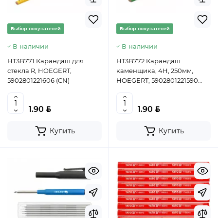
Выбор покупателей
Выбор покупателей
В наличии
В наличии
HT3B771 Карандаш для
HT3B772 Карандаш
стекла R, HOEGERT,
каменщика, 4H, 250мм,
5902801221606 (CN)
HOEGERT, 5902801221590
(CN)
BYN
BYN
1.90
1.90
Купить
Купить