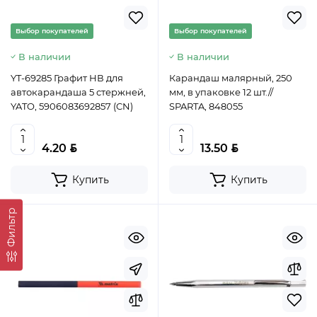
Выбор покупателей
Выбор покупателей
В наличии
В наличии
YT-69285 Графит НВ для
Карандаш малярный, 250
автокарандаша 5 стержней,
мм, в упаковке 12 шт.//
YATO, 5906083692857 (CN)
SPARTA, 848055
BYN
BYN
4.20
13.50
Купить
Купить
Фильтр