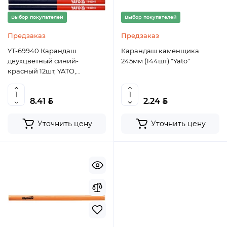
Выбор покупателей
Выбор покупателей
Предзаказ
Предзаказ
YT-69940 Карандаш
Карандаш каменщика
двухцветный синий-
245мм (144шт) "Yato"
красный 12шт, YATO,
5906083054679 (CN)
BYN
BYN
8.41
2.24
Уточнить цену
Уточнить цену