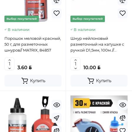
Выбор покупателей
Выбор покупателей
В наличии
В наличии
Порошок меловой красный,
Шнур нейлоновый
50 г, для разметочных
разметочный на катушке c
шнуров// MATRIX, 84857
ручкой D1,5мм, 100м.//
Matrix, 84824,
4044996163093
BYN
BYN
3.60
10.00
Купить
Купить