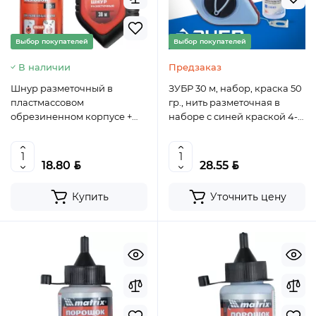
Выбор покупателей
Выбор покупателей
В наличии
Предзаказ
Шнур разметочный в
ЗУБР 30 м, набор, краска 50
пластмассовом
гр., нить разметочная в
обрезиненном корпусе +
наборе с синей краской 4-
порошок красный// MATRIX,
06375-H2
84855
BYN
BYN
18.80
28.55
Купить
Уточнить цену