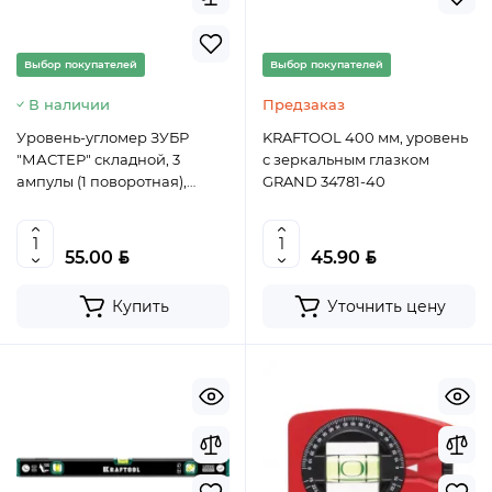
Выбор покупателей
Выбор покупателей
В наличии
Предзаказ
Уровень-угломер ЗУБР
KRAFTOOL 400 мм, уровень
"МАСТЕР" складной, 3
с зеркальным глазком
ампулы (1 поворотная),
GRAND 34781-40
точность 1мм/м, 500мм,
34740, Китай
BYN
BYN
55.00
45.90
Купить
Уточнить цену