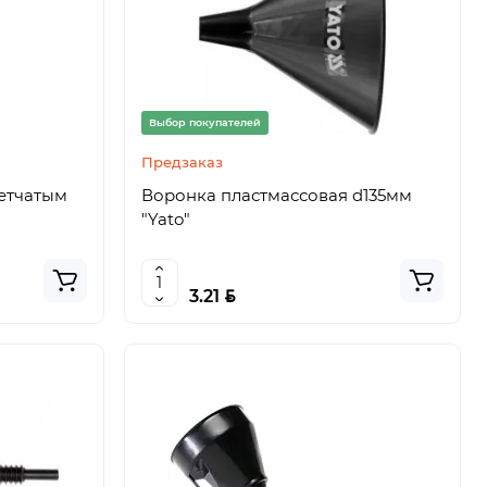
Выбор покупателей
Предзаказ
сетчатым
Воронка пластмассовая d135мм
"Yato"
BYN
3.21