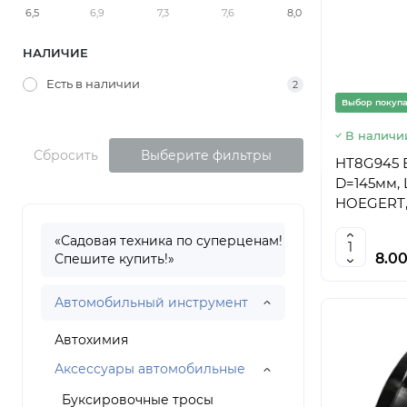
6,5
6,9
7,3
7,6
8,0
НАЛИЧИЕ
Есть в наличии
2
Выбор покуп
В наличи
Сбросить
Выберите фильтры
HT8G945 
D=145мм, 
HOEGERT, 
«Садовая техника по суперценам!
8.0
Спешите купить!»
Автомобильный инструмент
Автохимия
Аксессуары автомобильные
Буксировочные тросы