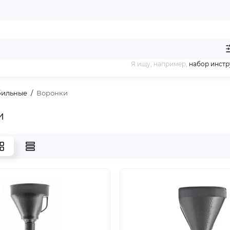
Я ищу, например,
набор инст
бильные
Воронки
и