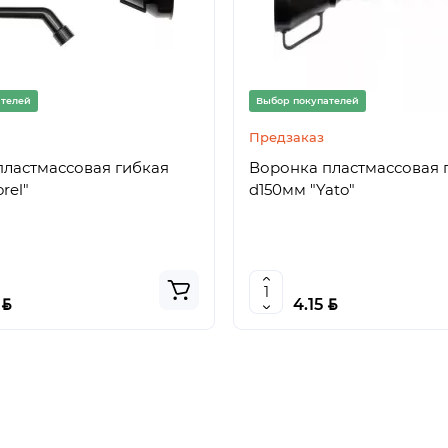
ателей
Выбор покупателей
Предзаказ
пластмассовая гибкая
Воронка пластмассовая 
rel"
d150мм "Yato"
BYN
BYN
8
4.15