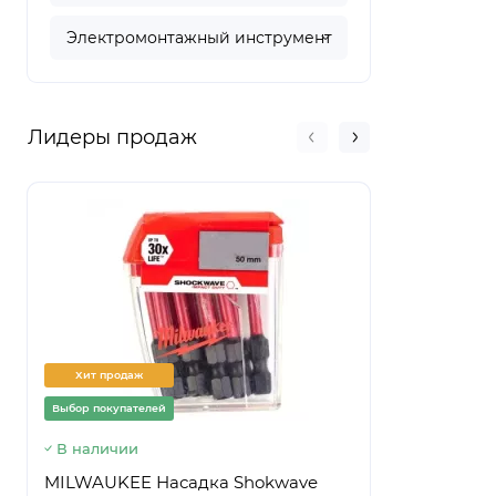
Электромонтажный инструмент
Лидеры продаж
Хит продаж
Хит прод
Выбор покупателей
Выбор покуп
В наличии
Предзаказ
MILWAUKEE Насадка Shokwave
Ведро стр