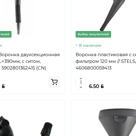
ателей
Выбор покупателей
и
В наличии
Воронка двухсекционная
Воронка пластиковая с 
L=390мм, с ситом,
фильтром 120 мм // STELS,
5902801362415 (CN)
4606800059413
BYN
BYN
0
6.50