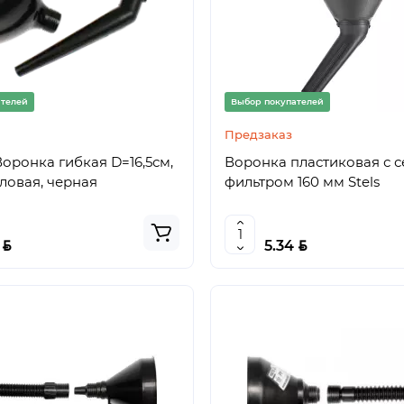
ателей
Выбор покупателей
Предзаказ
оронка гибкая D=16,5см,
Воронка пластиковая с 
гловая, черная
фильтром 160 мм Stels
BYN
BYN
0
5.34