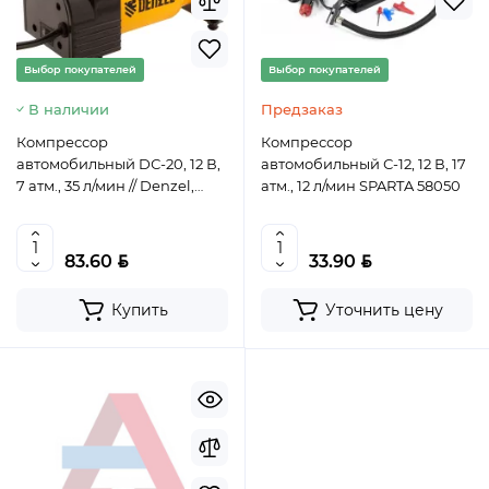
Выбор покупателей
Выбор покупателей
В наличии
Предзаказ
Хит продаж
Компрессор
Компрессор
Выбор покупателей
автомобильный DС-20, 12 В,
автомобильный С-12, 12 В, 17
Предзаказ
7 атм., 35 л/мин // Denzel,
атм., 12 л/мин SPARTA 58050
58054
Ведро строительное 12л, ПРЕМИУМ, арт. 0201 БЕЗ
НОСИКА
BYN
BYN
83.60
33.90
BYN
5.50
Купить
Уточнить цену
Уточнить цену