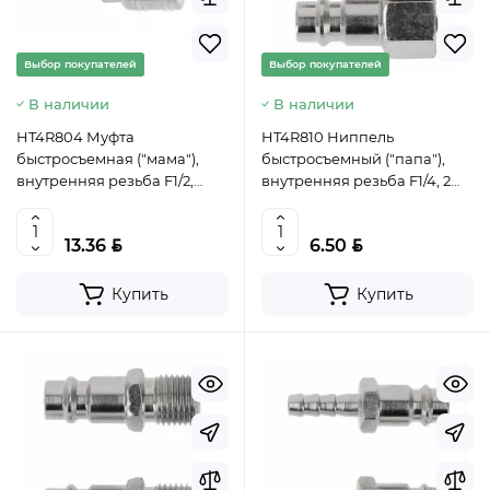
Выбор покупателей
Выбор покупателей
В наличии
В наличии
HT4R804 Муфта
HT4R810 Ниппель
быстросъемная ("мама"),
быстросъемный ("папа"),
внутренняя резьба F1/2,
внутренняя резьба F1/4, 2
HOEGERT, 5902801205347
шт., HOEGERT,
(CN)
5902801205422 (CN)
BYN
BYN
13.36
6.50
Купить
Купить