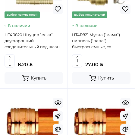
Выбор покупателей
Выбор покупателей
В наличии
В наличии
HT4R820 Штуцер "елка"
HT4R821 Муфта ("мама") +
двусторонний
ниппель ("папа")
соединительный под шланг
быстросъемные, со
8мм, с обжимными
штуцером "елка" под шланг
хомутами 8-12мм 2шт.,
8мм, с обжимными
BYN
BYN
8.20
27.00
HOEGERT, 5902801293788
хомутами 8-12мм 2шт.,
(CN)
HOEGERT, 5902801293801 (C
Купить
Купить