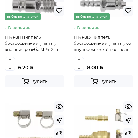
Выбор покупателей
Выбор покупателей
В наличии
В наличии
HT4R811 Ниппель
HT4R813 Ниппель
быстросъемный ("папа"),
быстросъемный ("папа"), со
внешняя резьба M1/4, 2 шт.,
штуцером "ёлка" под шланг
HOEGERT, 5902801205439
12,5мм, 2шт., HOEGERT,
(CN)
5902801207013 (CN)
BYN
BYN
6.20
8.00
Купить
Купить