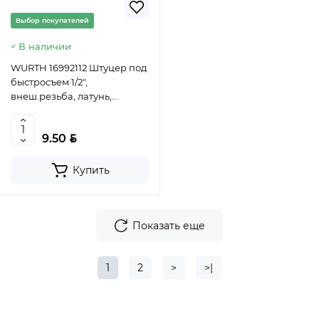
Выбор покупателей
В наличии
WURTH 16992112 Штуцер под
быстросъем 1/2",
внеш.резьба, латунь,
WUMAX
BYN
9.50
Купить
Показать еще
1
2
>
>|