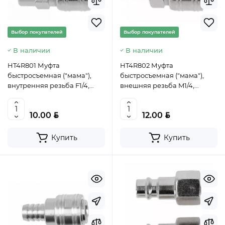
Выбор покупателей
Выбор покупателей
В наличии
В наличии
HT4R801 Муфта
HT4R802 Муфта
быстросъемная ("мама"),
быстросъемная ("мама"),
внутренняя резьба F1/4,
внешняя резьба M1/4,
HOEGERT, 5902801202452
HOEGERT, 5902801202865
(CN)
(CN)
BYN
BYN
10.00
12.00
Купить
Купить