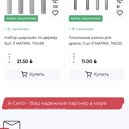
Выбор покупателей
Выбор покупателей
В наличии
В наличии
Набор шарошек по дереву
Точильные камни для
5шт. // MATRIX, 70499
дрели, 5 шт.// MATRIX, 76020
BYN
BYN
21.50
11.00
Купить
Купить
Хит продаж
A-Centr - Ваш надежный партнер в мире
Выбор покупателей
инструмента и крепежа
Предзаказ
Ведро строительное 12л, ПРЕМИУМ, арт. 0201 БЕЗ
НОСИКА